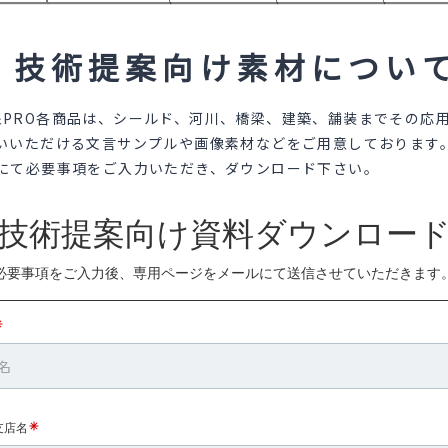
TOBASAN
技術提案向け素材につい
災害リスク事前調査
録証明に
ハザード・プレサーチ
ス帳票出力サービス
象
PRO
各商品は、シールド、河川、橋梁、建築、舗装までその応
いいただける文言サンプルや画像素材などをご用意しております
にて必要事項をご入力いただき、ダウンロード下さい。