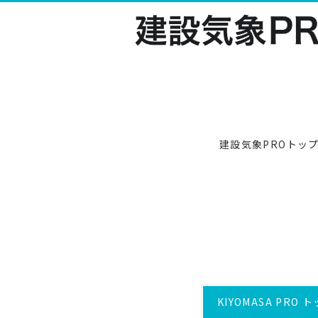
建設気象PROトッ
現場ピンポイント天気予報「KIYOMASA PRO」
会社概要
モニター専用
KIYOMASA PRO
LBWについて
MoniDA
機能と特徴
会社概要
任意エリアの
活用事例
沿革
デガード
導入実績
KIYOMASA PRO 
技術提案
サイレンや回