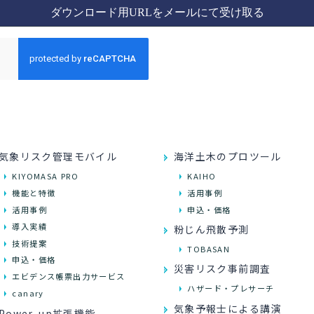
気象リスク管理モバイル
海洋土木のプロツール
KIYOMASA PRO
KAIHO
機能と特徴
活用事例
活用事例
申込・価格
導入実績
粉じん飛散予測
技術提案
TOBASAN
申込・価格
災害リスク事前調査
エビデンス帳票出力サービス
ハザード・プレサーチ
canary
気象予報士による講演
Power-up拡張機能