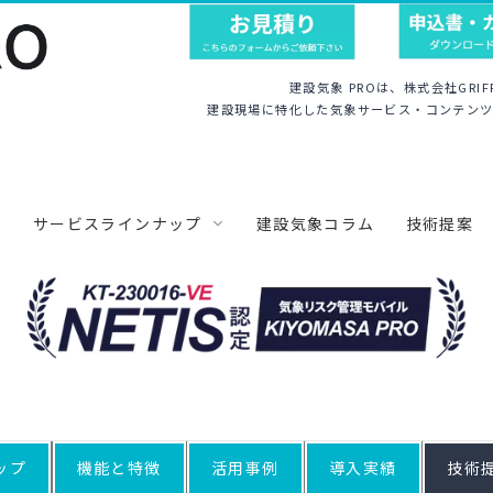
建設気象 PROは、株式会社GRI
建設現場に特化した気象サービス・コンテンツ
プ
サービスラインナップ
建設気象コラム
技術提案
画面とポップアップで危険を通知
お問い合わせ
海洋土木向け専用気象ツール
S
よくあるお問い合わせ
KAIHO
お問い合わせフォーム
活用事例
面的気象アラート
価格と申込
粉じんの飛散方向と量を予測
トップ
機能と特徴
活用事例
導入実績
技術
転灯とアラートを連携