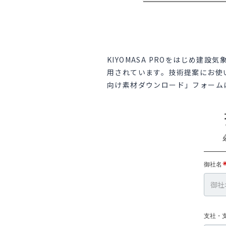
canary
価格と申込
KIYOMASA
履行・災害記
エビデン
KIYOMASA PRO
をはじめ建設気
熱中症対策・暑さによる工期設定、工程
用されています。技術提案にお使
活用事例
管理に
向け素材ダウンロード」フォーム
暑さ・熱中症対策サポートプラン